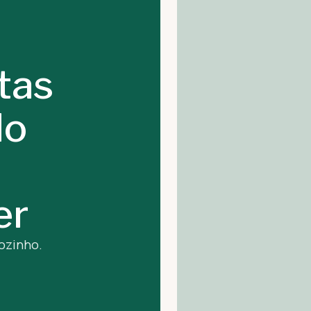
tas
do
er
ozinho.