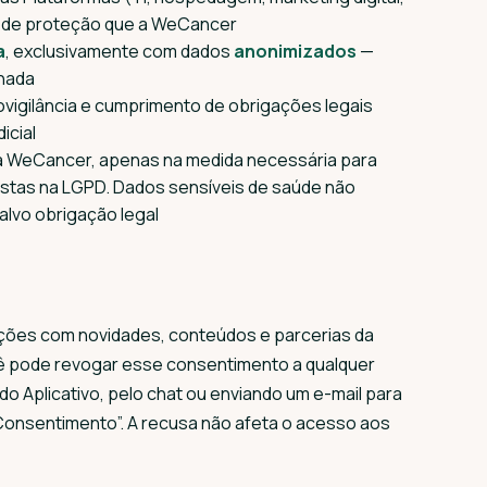
l de proteção que a WeCancer
a
, exclusivamente com dados
anonimizados
—
lhada
covigilância e cumprimento de obrigações legais
icial
da WeCancer, apenas na medida necessária para
vistas na LGPD. Dados sensíveis de saúde não
alvo obrigação legal
cações com novidades, conteúdos e parcerias da
ê pode revogar esse consentimento a qualquer
o Aplicativo, pelo chat ou enviando um e-mail para
onsentimento”. A recusa não afeta o acesso aos