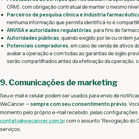
CRM), com obrigação contratual de manter o mesmo níve
Parceiros de pesquisa clínica e indústria farmacêutic
nenhuma informação que permita identificá-lo é comparti
ANVISA e autoridades regulatórias
, para fins de farma
Autoridades públicas
, quando exigido por lei ou ordem jud
Potenciais compradores
, em caso de venda de ativos 
avaliar a operação e com todas as garantias de sigilo pre
serão compartilhados antes da efetivação da operação, s
9. Comunicações de marketing
Seu e-mail e celular podem ser usados para envio de notifi
WeCancer —
sempre com seu consentimento prévio
. Voc
momento pelo próprio e-mail recebido, pelas configurações d
contato@wecancer.com.br
com o assunto “Revogação do C
serviços.