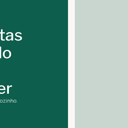
stas
do
er
sozinho.