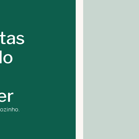
stas
do
er
sozinho.