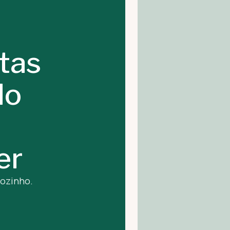
stas
do
er
sozinho.